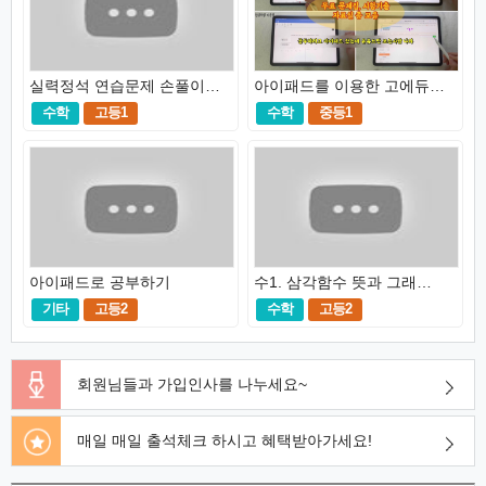
실력정석 연습문제 손풀이 채널(수상,하 업로드완료)
아이패드를 이용한 고에듀 이용방법
수학
고등1
수학
중등1
아이패드로 공부하기
수1. 삼각함수 뜻과 그래프-고에듀
기타
고등2
수학
고등2
회원님들과 가입인사를 나누세요~
매일 매일 출석체크 하시고 혜택받아가세요!