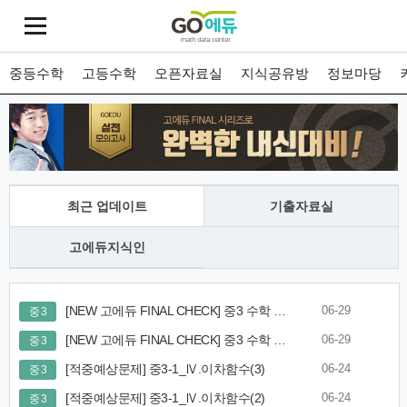
중등수학
고등수학
오픈자료실
지식공유방
정보마당
최근 업데이트
기출자료실
고에듀지식인
[NEW 고에듀 FINAL CHECK] 중3 수학 1학기 [핵심유형연습] 8.이차함수 그래프와 활용
06-29
중 3
[NEW 고에듀 FINAL CHECK] 중3 수학 1학기 [핵심유형연습] 7.이차함수의 그래프
06-29
중 3
[적중예상문제] 중3-1_Ⅳ.이차함수(3)
06-24
중 3
[적중예상문제] 중3-1_Ⅳ.이차함수(2)
06-24
중 3