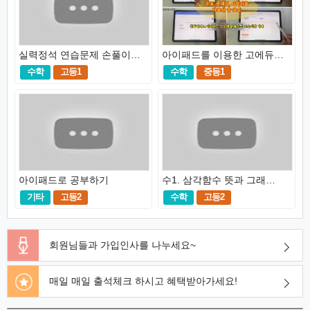
실력정석 연습문제 손풀이 채널(수상,하 업로드완료)
아이패드를 이용한 고에듀 이용방법
수학
고등1
수학
중등1
아이패드로 공부하기
수1. 삼각함수 뜻과 그래프-고에듀
기타
고등2
수학
고등2
회원님들과 가입인사를 나누세요~
매일 매일 출석체크 하시고 혜택받아가세요!