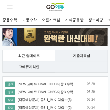
중등수학
고등수학
오픈자료실
지식공유방
정보마당
최근 업데이트
기출자료실
고에듀지식인
[NEW 고에듀 FINAL CHECK] 중3 수학 1학기 [핵심유형연습] 8.이차함수 그래프와 활용
06-29
중 3
[NEW 고에듀 FINAL CHECK] 중3 수학 1학기 [핵심유형연습] 7.이차함수의 그래프
06-29
중 3
[적중예상문제] 중3-1_Ⅳ.이차함수(3)
06-24
중 3
[적중예상문제] 중3-1_Ⅳ.이차함수(2)
06-24
중 3