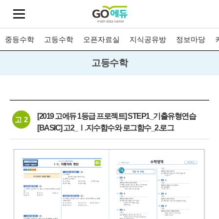
중등수학
고등수학
오픈자료실
지식공유방
정보마당
고등수학
[2019 고에듀 1등급 프로젝트] STEP1_기출유형연습
고 2
[BASIC] 고2_Ⅰ.지수함수와 로그함수_2.로그