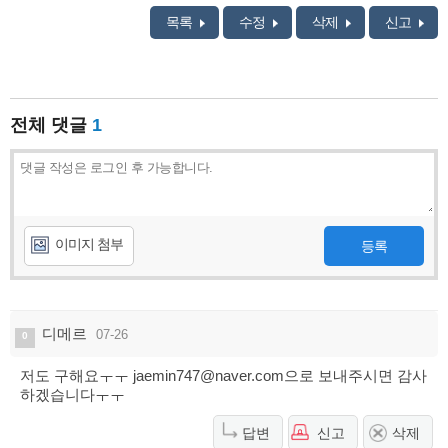
목록
수정
삭제
신고
전체 댓글
1
이미지 첨부
등록
디메르
07-26
0
저도 구해요ㅜㅜ jaemin747@naver.com으로 보내주시면 감사
하겠습니다ㅜㅜ
답변
신고
삭제