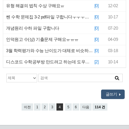
유형 해결의 법칙 수상 구해요ㅠ
[0]
12-02
쎈 수학 문제집 3-2 pdf파일 구합니다ㅜㅜㅜㅜㅜㅜㅜ!!!
[0]
10-17
개념원리 수하 파일 구합니다
[0]
07-20
인덕원고 수(상) 기출문제 구해요ㅠㅠㅠ
[0]
04-09
3월 학력평가와 수능 난이도가 대체로 비슷하다던데
[0]
03-18
디스코드 수학공부방 만드려고 하는데 도우실분 구합니다
[2]
10-14
글쓰기
이전
1
2
3
4
5
6
다음
114 건