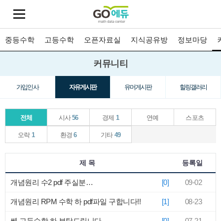
중등수학
고등수학
오픈자료실
지식공유방
정보마당
커뮤니티
가입인사
자유게시판
유머게시판
힐링갤러리
전체
시사
56
경제
1
연예
스포츠
오락
1
환경
6
기타
49
제 목
등록일
개념원리 수2 pdf 주실분…
[0]
09-02
개념원리 RPM 수학 하 pdf파일 구합니다!!
[1]
08-23
쎈 고등수학 하 부탁드립니다
[0]
07-21