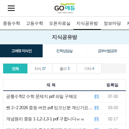
중등수학
고등수학
오픈자료실
지식공유방
정보마당
지식공유방
고에듀 지식인
진학상담실
공부비법공유
전체
지식
27
풀이
5
기타
4
제 목
등록일
공통수학2 수학 문제지 pdf 파일 구해요
[0]
07-30
쎈 2--2 2026 중등 버전 pdf 있으신분 계신가요ㅜㅜ
[0]
03-20
개념원리 중등 1-1,2-1,3-1 pdf 구합니다ㅠㅠ
[0]
02-17