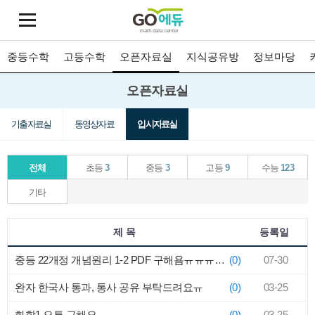
중등수학
고등수학
오픈자료실
지식공유방
정보마당
오픈자료실
기출자료실
동영상자료
입시자료실
전체
초등
3
중등
3
고등
9
수능
123
기타
제 목
등록일
중등 22개정 개념원리 1-2 PDF 구해욤ㅠㅠㅠㅠ
(0)
07-30
완자 한국사 통과, 통사 공유 부탁드려요ㅠ
(0)
03-25
화학1 오투 구해요ㅠㅜ
(0)
03-25