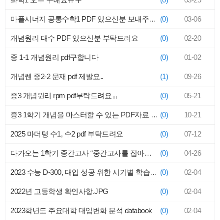
마플시너지 공통수학1 PDF 있으신분 보내주세요
(0)
03-06
개념원리 대수 PDF 있으신분 부탁드려요
(0)
02-20
중 1-1 개념원리 pdf구합니다
(0)
01-02
개념쎈 중2-2 문재 pdf 제발요..
(1)
09-26
중3 개념원리 rpm pdf부탁드려요ㅠ
(0)
05-21
중3 1학기 개념을 마스터할 수 있는 PDF자료 좀 주세요 ㅜㅜ
(0)
10-21
2025 마더텅 수1, 수2 pdf 부탁드려요
(0)
07-12
다가오는 1학기 중간고사 “중간고사를 잡아야 대입이 보인다”
(0)
04-26
2023 수능 D-300, 대입 성공 위한 시기별 학습 및 입시전략
(0)
02-04
2022년 고등학생 확인사항.JPG
(0)
02-04
2023학년도 주요대학 대입변화 분석 databook
(0)
02-04