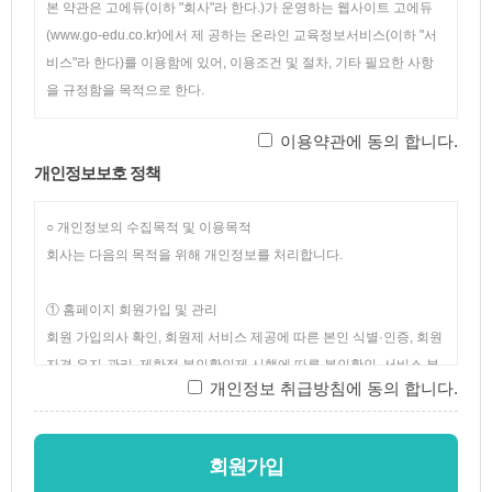
본 약관은 고에듀
(
이하
"
회사
"
라 한다
.)
가 운영하는 웹사이트 고에듀
(www.go-edu.co.kr)
에서 제 공하는 온라인 교육정보서비스
(
이하
"
서
비스
"
라 한다
)
를 이용함에 있어
,
이용조건 및 절차
,
기타 필요한 사항
을 규정함을 목적으로 한다
.
이용약관에 동의 합니다.
제
2
조
【
용어의 정의
】
개인정보보호 정책
이 약관에서 사용하는 용어의 정의는 아래와 같다
.
1.
고에듀
: "
고에듀
(
또는 서비스
)"
이라 함은 고에듀에서 운영하고 있는 온
라인교육사이트인
○ 개인정보의 수집목적 및 이용목적
www.go-edu.co.kr
을 말하는 것으로
,
회사가 재화
또는 용역을 이용자에게 제공하기 위하여 컴퓨터 등 정보통신 설비를
회사는 다음의 목적을 위해 개인정보를 처리합니다.
이용하여 재화 또는 용역을 거래할 수 있도록 설정한 가상의 영업장이
며
① 홈페이지 회원가입 및 관리
,
교육정보서비스를 목적으로 등록하는 자료를
DB
화하여 각각의
목적에 맞게 분류 가공
회원 가입의사 확인, 회원제 서비스 제공에 따른 본인 식별·인증, 회원
,
집계하여 정보를 제공하는 서비스와 해당 인
터넷 주소에서 제공하는 모든 부대 서비스를 말한다
자격 유지·관리, 제한적 본인확인제 시행에 따른 본인확인, 서비스 부
.
아울러 고에듀를
개인정보 취급방침에 동의 합니다.
운영하는 사업자의 의미로도 사용한다
정이용 방지, 만14세 미만 아동 개인정보 수집 시 법정대리인 동의 여
.
2.
회원
부 확인, 각종 고지·통지, 고충처리, 분쟁 조정을 위한 기록 보존 등
: "
회원
"
이라 함은 서비스를 이용하기 위하여 본 약관에 동의하고
회사와 이용계약을 체결하여 이용자
ID
를 부여 받은 개인을 말한다
.
회원가입
3.
이용자
② 재화 또는 서비스 제공
: "
이용자
"
라 함은 고에듀에 접속하여 본 약관에 따라 고에듀가