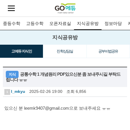
중등수학
고등수학
오픈자료실
지식공유방
정보마당
지식공유방
고에듀 지식인
진학상담실
공부비법공유
공통수학 1 개념원리 PDF있으신분 좀 보내주시길 부탁드
지식
립니다 ㅠㅠ
l_mkyu
2025-02-26 19:00
조회 6,856
1
있으신 분 leemk9407@gmail.com으로 보내주세요 ㅠㅠ