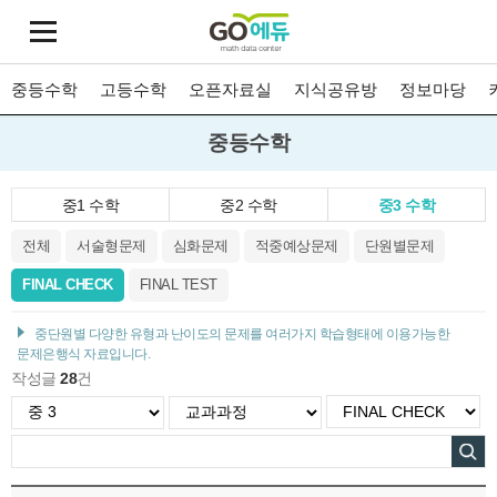
중등수학
고등수학
오픈자료실
지식공유방
정보마당
중등수학
중1 수학
중2 수학
중3 수학
전체
서술형문제
심화문제
적중예상문제
단원별문제
FINAL CHECK
FINAL TEST
중단원별 다양한 유형과 난이도의 문제를 여러가지 학습형태에 이용가능한
문제은행식 자료입니다.
작성글
28
건