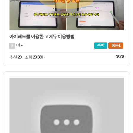
아이패드를 이용한 고에듀 이용방법
여시
수학
중등1
5
추천
· 조회
·
05-08
20
23,580