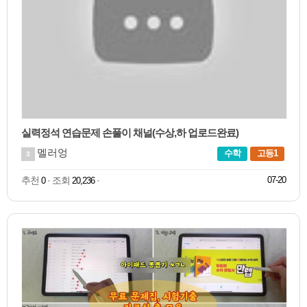
실력정석 연습문제 손풀이 채널(수상,하 업로드완료)
멜러엉
수학
고등1
3
추천
· 조회
·
07-20
0
20,236