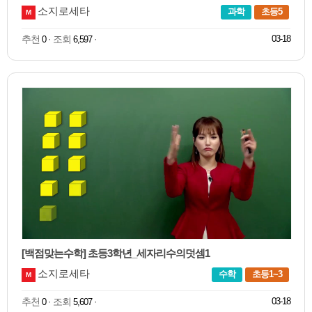
소지로세타
과학
초등5
M
추천
· 조회
·
03-18
0
6,597
[백점맞는수학] 초등3학년_세자리수의덧셈1
소지로세타
수학
초등1~3
M
추천
· 조회
·
03-18
0
5,607