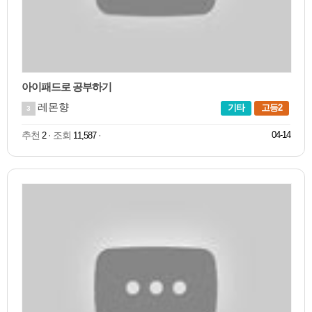
아이패드로 공부하기
레몬향
기타
고등2
3
추천
· 조회
·
04-14
2
11,587