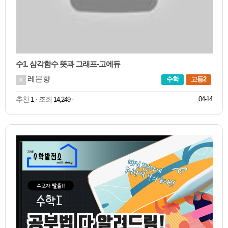
수1. 삼각함수 뜻과 그래프-고에듀
레몬향
수학
고등2
3
추천
· 조회
·
04-14
1
14,249