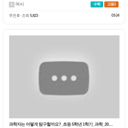
여시
수학
고등1
5
추천
· 조회
·
03-24
0
5,823
과학자는 어떻게 탐구할까요?_초등 5학년 1학기_과학_2015년 교육과정