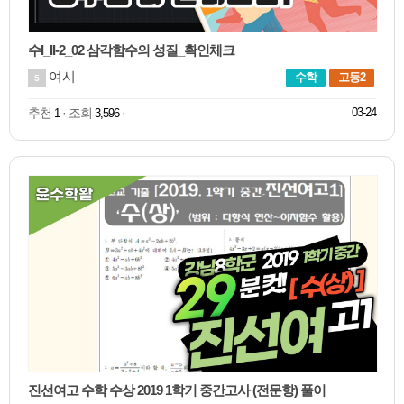
수I_II-2_02 삼각함수의 성질_확인체크
여시
수학
고등2
5
추천
· 조회
·
03-24
1
3,596
진선여고 수학 수상 2019 1학기 중간고사 (전문항) 풀이