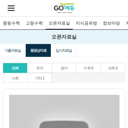
중등수학
고등수학
오픈자료실
지식공유방
정보마당
오픈자료실
기출자료실
동영상자료
입시자료실
전체
국어
영어
수학
6
과학
2
사회
기타
1