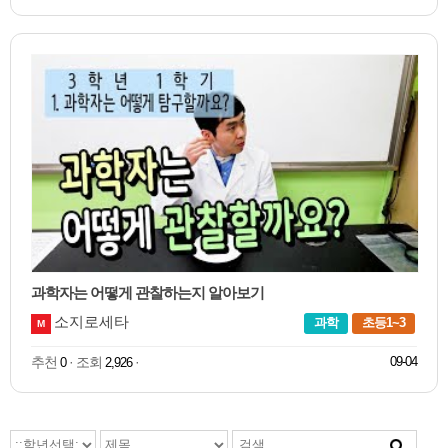
과학자는 어떻게 관찰하는지 알아보기
소지로세타
과학
초등1~3
M
추천
· 조회
·
09-04
0
2,926