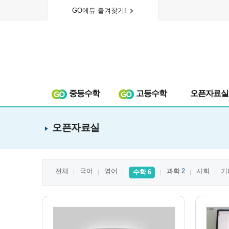
GO에듀 즐겨찾기!
중등수학
고등수학
오픈자료실
오픈자료실
전체
국어
영어
과학
2
사회
기
수학
6