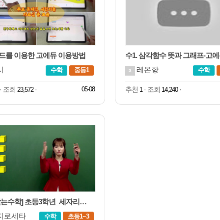
드를 이용한 고에듀 이용방법
수1. 삼각함수 뜻과 그래프-고
시
레몬향
수학
중등1
수학
3
· 조회
·
05-08
추천
· 조회
·
23,572
1
14,240
[백점맞는수학] 초등3학년_세자리수의덧셈1
지로세타
수학
초등1~3