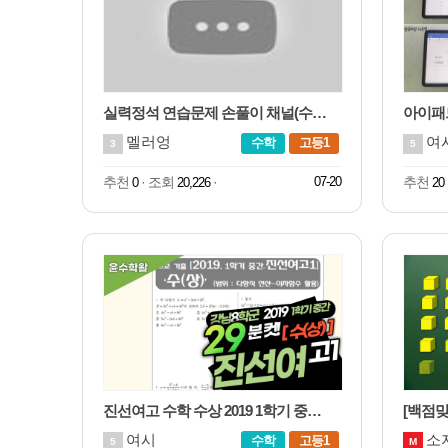
실력정석 연습문제 손풀이 채널(수상,하 업로드완료)
아이패
멜러엉
여
수학
고등1
3
5
추천
· 조회
·
07-20
추천
0
20,226
20
진선여고 수학 수상 2019 1학기 중간고사 (전문항) 풀이
여시
소
수학
고등1
5
M