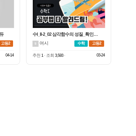
에듀
수I_II-2_02 삼각함수의 성질_확인체크
여시
고등2
수학
고등2
5
04-14
추천
· 조회
·
03-24
1
3,593