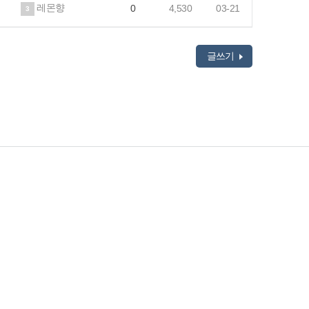
레몬향
0
4,530
03-21
3
글쓰기