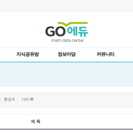
지식공유방
정보마당
커뮤니티
환경
6
기타
49
제 목