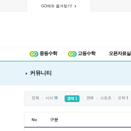
GO에듀 즐겨찾기!
중등수학
고등수학
오픈자료실
커뮤니티
전체
시사
56
연예
스포츠
오락
1
경제
1
No
구분