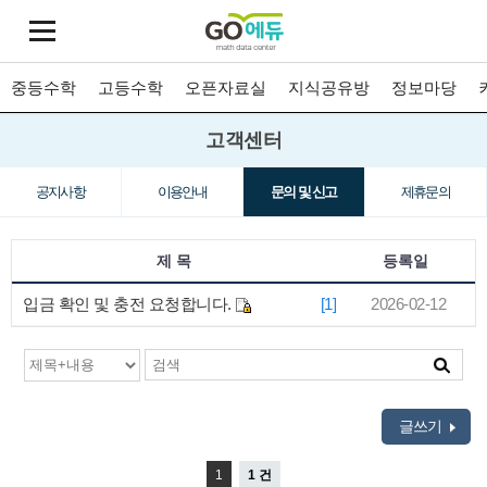
중등수학
고등수학
오픈자료실
지식공유방
정보마당
고객센터
공지사항
이용안내
문의 및 신고
제휴문의
제 목
등록일
입금 확인 및 충전 요청합니다.
[1]
2026-02-12
글쓰기
1
1 건