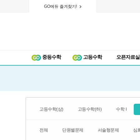
GO에듀 즐겨찾기!
중등수학
고등수학
오픈자료실
고등수학(상)
고등수학(하)
수학 I
전체
단원별문제
서술형문제
심