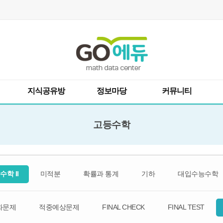
지식공유방
정보마당
커뮤니티
고등수학
수학 II
미적분
확률과 통계
기하
대입수능수학
화문제
적중예상문제
FINAL CHECK
FINAL TEST