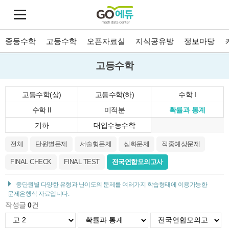
중등수학
고등수학
오픈자료실
지식공유방
정보마당
고등수학
고등수학(상)
고등수학(하)
수학 I
수학 II
미적분
확률과 통계
기하
대입수능수학
전체
단원별문제
서술형문제
심화문제
적중예상문제
FINAL CHECK
FINAL TEST
전국연합모의고사
중단원별 다양한 유형과 난이도의 문제를 여러가지 학습형태에 이용가능한
문제은행식 자료입니다.
작성글
0
건