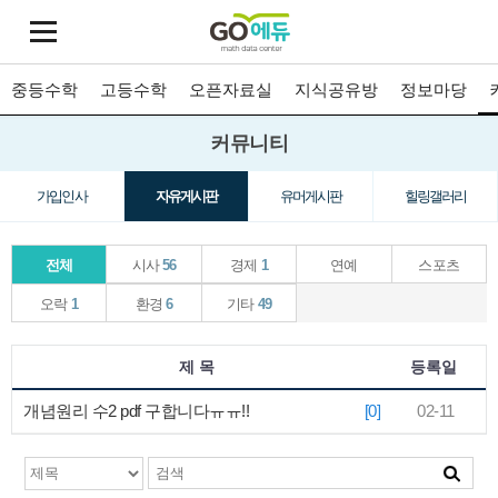
중등수학
고등수학
오픈자료실
지식공유방
정보마당
커뮤니티
가입인사
자유게시판
유머게시판
힐링갤러리
전체
시사
56
경제
1
연예
스포츠
오락
1
환경
6
기타
49
제 목
등록일
개념원리 수2 pdf 구합니다ㅠㅠ!!
[0]
02-11