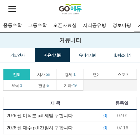
중등수학
고등수학
오픈자료실
지식공유방
정보마당
커뮤니티
가입인사
자유게시판
유머게시판
힐링갤러리
전체
시사
56
경제
1
연예
스포츠
오락
1
환경
6
기타
49
제 목
등록일
2026 쎈 미적분 pdf 제발 구합니다
[0]
02-01
2026 쎈 대수 pdf 간절히 구합니다
[0]
07-16