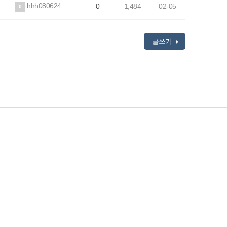
hhh080624
0
1,484
02-05
0
글쓰기