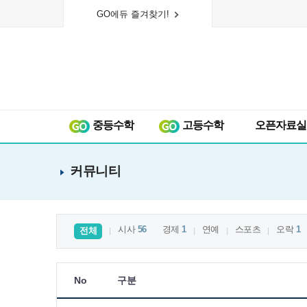
GO에듀 즐겨찾기!
중등수학
고등수학
오픈자료실
커뮤니티
시사
56
경제
1
연예
스포츠
오락
1
전체
No
구분