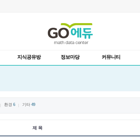
지식공유방
정보마당
커뮤니티
환경
6
기타
49
제 목