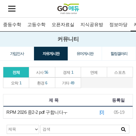
중등수학
고등수학
오픈자료실
지식공유방
정보마당
커뮤니티
가입인사
자유게시판
유머게시판
힐링갤러리
전체
시사
56
경제
1
연예
스포츠
오락
1
환경
6
기타
49
제 목
등록일
RPM 2026 중2-2 pdf 구합니다ㅜ
[0]
05-19