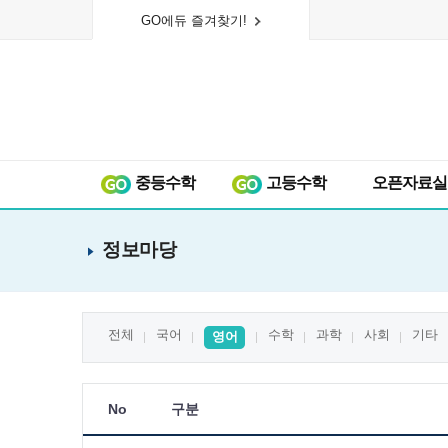
GO에듀 즐겨찾기!
중등수학
고등수학
오픈자료실
정보마당
전체
국어
수학
과학
사회
기타
영어
No
구분