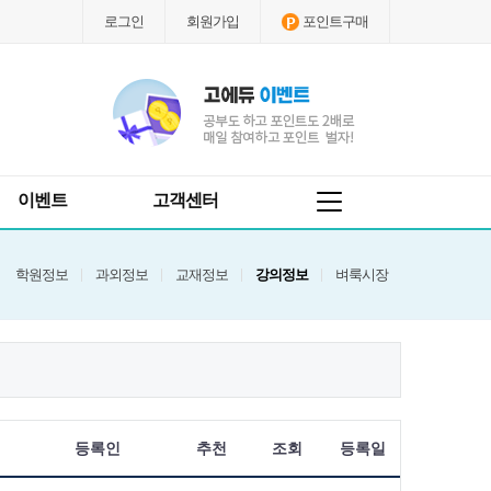
로그인
회원가입
포인트구매
이벤트
고객센터
학원정보
과외정보
교재정보
강의정보
벼룩시장
등록인
추천
조회
등록일