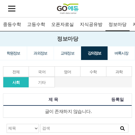
중등수학
고등수학
오픈자료실
지식공유방
정보마당
정보마당
학원정보
과외정보
교재정보
강의정보
벼룩시장
전체
국어
영어
수학
과학
사회
기타
제 목
등록일
글이 존재하지 않습니다.