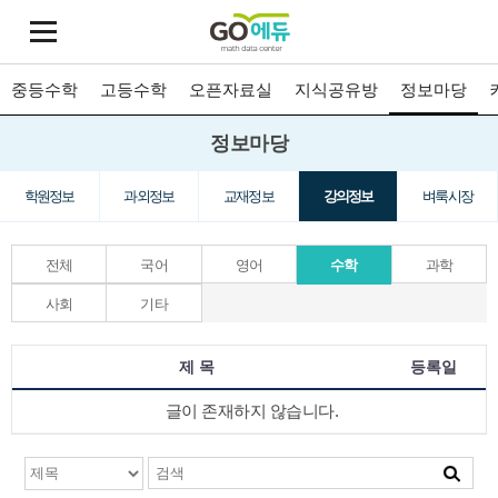
중등수학
고등수학
오픈자료실
지식공유방
정보마당
정보마당
학원정보
과외정보
교재정보
강의정보
벼룩시장
전체
국어
영어
수학
과학
사회
기타
제 목
등록일
글이 존재하지 않습니다.